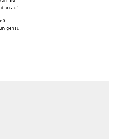
nbau auf.
i-S
aun genau