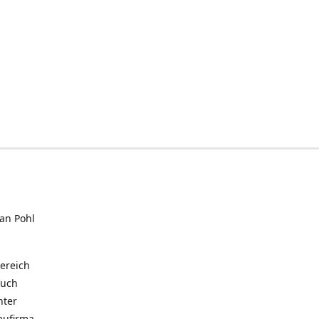
an Pohl
Bereich
auch
nter
aufirma