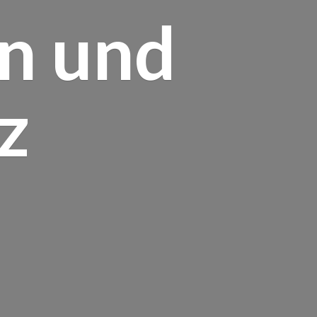
un
und
z